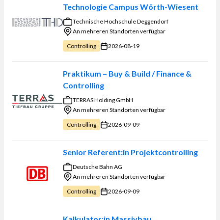
Technologie Campus Wörth-Wiesent
Technische Hochschule Deggendorf
An mehreren Standorten verfügbar
2026-08-19
Controlling
Praktikum – Buy & Build / Finance &
Controlling
TERRAS Holding GmbH
An mehreren Standorten verfügbar
2026-09-09
Controlling
Senior Referent:in Projektcontrolling
Deutsche Bahn AG
An mehreren Standorten verfügbar
2026-09-09
Controlling
Kalkulator:in Massivbau