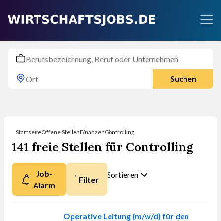
Suchen
Startseite
Offene Stellen
Finanzen
Controlling
141 freie Stellen für Controlling
Job-
Sortieren
Filter
Alarm
Nach was möchten
Sie sortieren?
Operative Leitung (m/w/d) für den