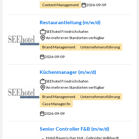
2026-09-09
Content Management
Restaurantleitung (m/w/d)
SEEhotel Friedrichshafen
An mehreren Standorten verfügbar
Brand Management
Unternehmensführung
2026-09-09
Küchenmanager (m/w/d)
SEEhotel Friedrichshafen
An mehreren Standorten verfügbar
Brand Management
Unternehmensführung
Case Manager/in
2026-09-09
Senior Controller F&B (m/w/d)
Hotel Bayerischer Hof - Gebrüder Volkhardt