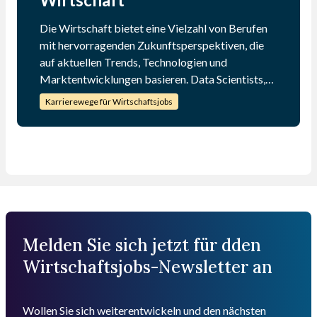
Die Wirtschaft bietet eine Vielzahl von Berufen
mit hervorragenden Zukunftsperspektiven, die
auf aktuellen Trends, Technologien und
Marktentwicklungen basieren. Data Scientists,
Digital Marketing Manager, Finanzanalysten,
Karrierewege für Wirtschaftsjobs
Supply Chain Manager, Unternehmensberater,
HR-Manager und Nachhaltigkeitsmanager
gehören zu den gefragtesten Berufen, die sowohl
Herausforderungen als auch Chancen bieten.
Wer sich in diesen Bereichen weiterbildet und auf
dem Laufenden bleibt, kann von den vielfältigen
Karrierechancen profitieren, die die Zukunft der
Wirtschaft bereithält.
Melden Sie sich jetzt für dden
Wirtschaftsjobs-Newsletter an
Wollen Sie sich weiterentwickeln und den nächsten