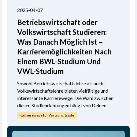
2025-04-07
Betriebswirtschaft oder
Volkswirtschaft Studieren:
Was Danach Möglich Ist –
Karrieremöglichkeiten Nach
Einem BWL-Studium Und
VWL-Studium
Sowohl Betriebswirtschaftslehre als auch
Volkswirtschaftslehre bieten vielfältige und
interessante Karrierewege. Die Wahl zwischen
diesen Studienrichtungen hängt von Deinen
persönlichen Interessen, Stärken und
Karrierewege für Wirtschaftsjobs
langfristigen Karrierezielen ab. Ein BWL-Studium
bereitet Dich auf praktische
Unternehmensaufgaben und Managementrollen