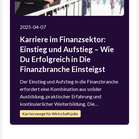
2025-04-07
Karriere im Finanzsektor:
Einstieg und Aufstieg – Wie
Du Erfolgreich in Die
Finanzbranche Einsteigst
Der Einstieg und Aufstieg in die Finanzbranche
erfordert eine Kombination aus solider
Ausbildung, praktischer Erfahrung und
kontinuierlicher Weiterbildung. Die
Finanzbranche bietet vielfältige Karrierewege
Karrierewege für Wirtschaftsjobs
und Entwicklungsmöglichkeiten für engagierte
und qualifizierte Fachkräfte. Indem Du klare
berufliche Ziele setzt, Dich kontinuierlich