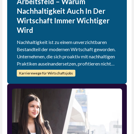
Arbeitsfeld – Warum
Nachhaltigkeit Auch In Der
Wirtschaft Immer Wichtiger
Wird
Nachhaltigkeit ist zu einem unverzichtbaren
Bestandteil der modernen Wirtschaft geworden.
Unternehmen, die sich proaktiv mit nachhaltigen
Praktiken auseinandersetzen, profitieren nicht
nur von ökologischen und sozialen Vorteilen,
Karrierewege für Wirtschaftsjobs
sondern auch von wirtschaftlichen Chancen. Die
wachsende Bedeutung von Nachhaltigkeit
eröffnet neue Karrierefelder und berufliche
Möglichkeiten für Fachkräfte, die in diesem
Bereich tätig werden möchten. Durch die
Entwicklung und Umsetzung nachhaltiger
Strategien können Unternehmen langfristig
erfolgreich sein und ihren Beitrag zu einer