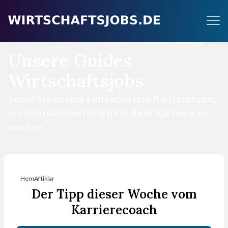
Unsere Guides
Wirtschaftsjobs
Lesen Sie unsere Leitfäden und Karrieretipps,
um den nächsten Schritt in Ihrer Karriere zu
machen.
Hem
Artiklar
Der Tipp dieser Woche vom
Karrierecoach