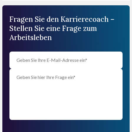
weiterbildest und aktiv Netzwerke aufbaust,
kannst Du eine erfolgreiche und erfüllende
Karriere im Finanzsektor gestalten.
Fragen Sie den Karrierecoach –
Stellen Sie eine Frage zum
Arbeitsleben