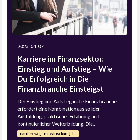
umweltfreundlicheren und gerechteren Welt
leisten.
2025-04-07
Karriere im Finanzsektor:
Einstieg und Aufstieg – Wie
Du Erfolgreich in Die
Finanzbranche Einsteigst
Der Einstieg und Aufstieg in die Finanzbranche
erfordert eine Kombination aus solider
Ausbildung, praktischer Erfahrung und
kontinuierlicher Weiterbildung. Die
Finanzbranche bietet vielfältige Karrierewege
Karrierewege für Wirtschaftsjobs
und Entwicklungsmöglichkeiten für engagierte