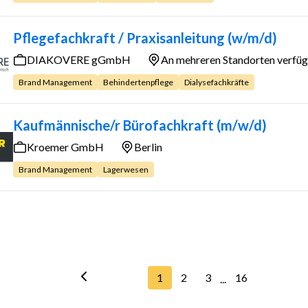
Pflegefachkraft / Praxisanleitung (w/m/d)
DIAKOVERE gGmbH
An mehreren Standorten verfü
Brand Management
Behindertenpflege
Dialysefachkräfte
Kaufmännische/r Bürofachkraft (m/w/d)
Kroemer GmbH
Berlin
Brand Management
Lagerwesen
1
2
3
16
...