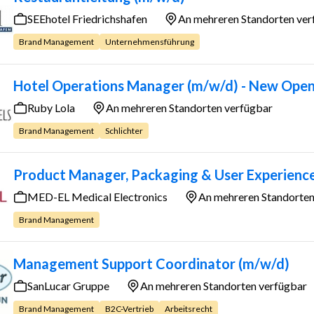
SEEhotel Friedrichshafen
An mehreren Standorten ver
Brand Management
Unternehmensführung
Hotel Operations Manager (m/w/d) - New Ope
Ruby Lola
An mehreren Standorten verfügbar
Brand Management
Schlichter
Product Manager, Packaging & User Experience
MED-EL Medical Electronics
An mehreren Standorten
Brand Management
Management Support Coordinator (m/w/d)
SanLucar Gruppe
An mehreren Standorten verfügbar
Brand Management
B2C-Vertrieb
Arbeitsrecht