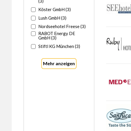
(3)
Feucht
1
Schluchsee
1
Köster GmbH (3)
Herzogenaurach
1
Friedrichshafen
2
Lush GmbH (3)
Nordseehotel Freese (3)
RABOT Energy DE
GmbH (3)
Stiftl KG München (3)
Mehr anzeigen