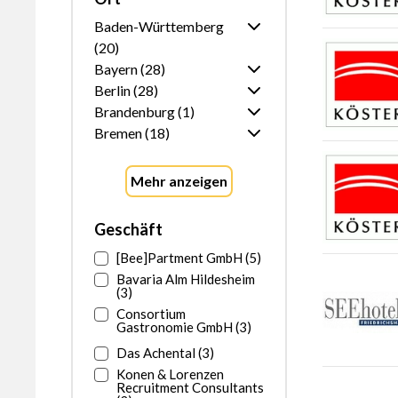
möchten Sie
Baden-Württemberg
(20)
sortieren?
Bayern (28)
Ganz Baden-
Württemberg
Berlin (28)
Ganz Bayern
Brandenburg (1)
Mannheim
1
Ganz Berlin
München
2
Bremen (18)
Heddesheim
1
Ganz Brandenburg
Garmisch-
Partenkirchen
1
Ganz Bremen
Heidelberg
1
Mehr anzeigen
Grassau
3
Walldorf
1
Eching
1
Stuttgart
2
Geschäft
Ingolstadt
2
Tübingen
1
[Bee]Partment GmbH (5)
Hallbergmoos
1
Aalen
1
Bavaria Alm Hildesheim
Augsburg
3
Karlsruhe
(3)
2
Thaining
Consortium
1
Ettlingen
2
Gastronomie GmbH (3)
Prem
1
Offenburg
1
Das Achental (3)
Durach
1
Kirchzarten
1
Konen & Lorenzen
Recruitment Consultants
Memmingen
1
Häusern
3