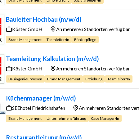
Brand Management
Umweltrecht
Sozialarbeiter/in
Bauleiter Hochbau (m/w/d)
Köster GmbH
An mehreren Standorten verfügbar
Brand Management
Teamleiter/in
Förderpflege
Teamleitung Kalkulation (m/w/d)
Köster GmbH
An mehreren Standorten verfügbar
Bauingenieurwesen
Brand Management
Erziehung
Teamleiter/in
Küchenmanager (m/w/d)
SEEhotel Friedrichshafen
An mehreren Standorten ver
Brand Management
Unternehmensführung
Case Manager/in
Restaurantleitung (m/w/d)