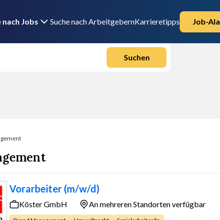
 nach Jobs
Suche nach Arbeitgebern
Karrieretipps
Job-Ala
Suchen
agement
nagement
Vorarbeiter (m/w/d)
Köster GmbH
An mehreren Standorten verfügbar