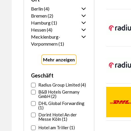
möchten Sie
Berlin (4)
Bremen (2)
sortieren?
Ganz Berlin
Hamburg (1)
Ganz Bremen
Hessen (4)
Ganz Hamburg
Mecklenburg-
Ganz Hessen
Vorpommern (1)
Ganz Mecklenburg-
Vorpommern
Mehr anzeigen
Geschäft
Radius Group Limited (4)
B&B Hotels Germany
GmbH (2)
DHL Global Forwarding
(1)
Dorint Hotel An der
Messe Köln (1)
Hotel am Triller (1)