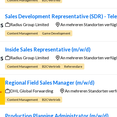
Content Management
B2C-Vertrieb
Sales Development Representative (SDR) - Tel
Radius Group Limited
An mehreren Standorten verfüg
Content Management
Game Development
Inside Sales Representative (m/w/d)
Radius Group Limited
An mehreren Standorten verfüg
Content Management
B2C-Vertrieb
Referendare
Regional Field Sales Manager (m/w/d)
DHL Global Forwarding
An mehreren Standorten ver
Content Management
B2C-Vertrieb
Production Planning Administrator (m/w/d)