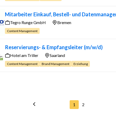
Mitarbeiter Einkauf, Bestell- und Datenmanag
Tegro Runge GmbH
Bremen
Content Management
Reservierungs- & Empfangsleiter (m/w/d)
Hotel am Triller
Saarland
Content Management
Brand Management
Erziehung
1
2