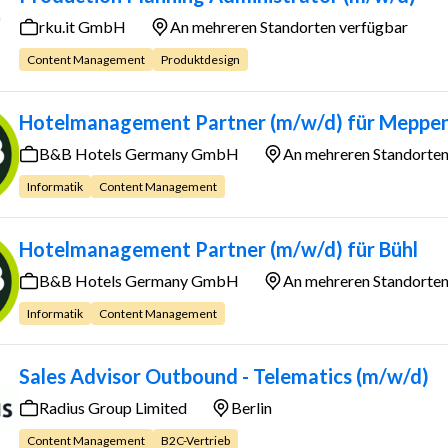
rku.it GmbH
An mehreren Standorten verfügbar
Content Management
Produktdesign
Hotelmanagement Partner (m/w/d) für Meppe
B&B Hotels Germany GmbH
An mehreren Standorten
Informatik
Content Management
Hotelmanagement Partner (m/w/d) für Bühl
B&B Hotels Germany GmbH
An mehreren Standorten
Informatik
Content Management
Sales Advisor Outbound - Telematics (m/w/d)
Radius Group Limited
Berlin
Content Management
B2C-Vertrieb