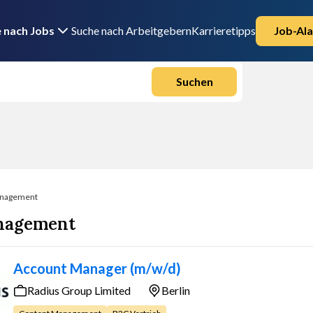
 nach Jobs
Suche nach Arbeitgebern
Karrieretipps
Job-Ala
Suchen
anagement
anagement
Account Manager (m/w/d)
Radius Group Limited
Berlin