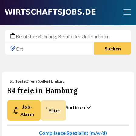
Suchen
Startseite
Offene Stellen
Hamburg
84 freie in Hamburg
Job-
Sortieren
Filter
Alarm
Nach was möchten
Sie sortieren?
Compliance Spezialist (m/w/d)